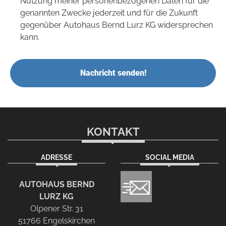
Nutzung meiner personenbezogenen Daten für die
genannten Zwecke jederzeit und für die Zukunft
gegenüber Autohaus Bernd Lurz KG widersprechen
kann.
Nachricht senden!
KONTAKT
ADRESSE
SOCIAL MEDIA
AUTOHAUS BERND
LURZ KG
Olpener Str. 31
51766 Engelskirchen