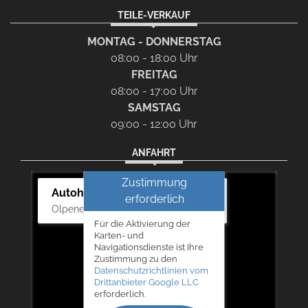
TEILE-VERKAUF
MONTAG - DONNERSTAG
08:00 - 18:00 Uhr
FREITAG
08:00 - 17:00 Uhr
SAMSTAG
09:00 - 12:00 Uhr
ANFAHRT
Zustimmung
Autohaus Bernd Lurz KG
erforderlich
Olpener Str. 31, 51766 Engelskirchen
Für die Aktivierung der
Karten- und
Navigationsdienste ist Ihre
Zustimmung zu den
Datenschutzrichtlinien vom
Drittanbieter Google LLC
erforderlich.