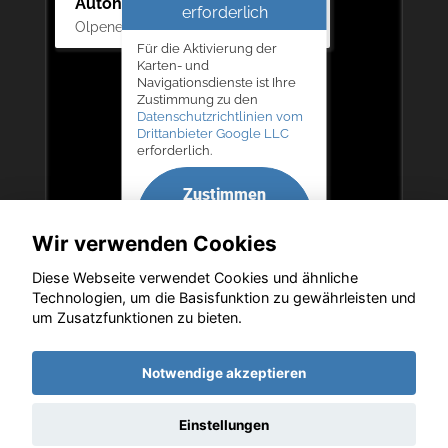
Autohaus Bernd Lurz KG
erforderlich
Olpener Str. 31, 51766 Engelskirchen
Für die Aktivierung der
Karten- und
Navigationsdienste ist Ihre
Zustimmung zu den
Datenschutzrichtlinien vom
Drittanbieter Google LLC
erforderlich.
Zustimmen
und
Wir verwenden Cookies
aktivieren
Diese Webseite verwendet Cookies und ähnliche
Technologien, um die Basisfunktion zu gewährleisten und
um Zusatzfunktionen zu bieten.
Copyright © 2026. Autohaus Bernd Lurz KG
Notwendige akzeptieren
Einstellungen