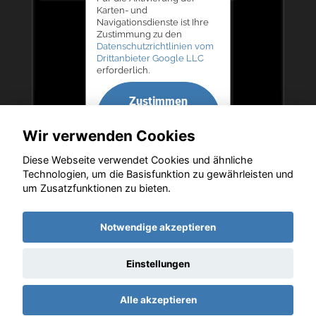
Karten- und
Navigationsdienste ist Ihre
Zustimmung zu den
Datenschutzrichtlinien vom
Drittanbieter Google LLC
erforderlich.
Zustimmen
und
Wir verwenden Cookies
aktivieren
Diese Webseite verwendet Cookies und ähnliche
Technologien, um die Basisfunktion zu gewährleisten und
um Zusatzfunktionen zu bieten.
Copyright © 2026. Autohaus Bernd Lurz KG
Notwendige akzeptieren
Einstellungen
Startseite
Datenschutz
Impressum
AGB
AGB (Service)
Alle akzeptieren
AGB (Teile)
AGB (Gebrauchtwagen)
Widerruf