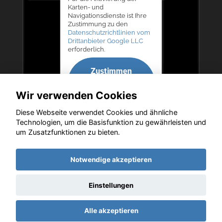
Karten- und
Navigationsdienste ist Ihre
Zustimmung zu den
Datenschutzrichtlinien vom
Drittanbieter Google LLC
erforderlich.
Zustimmen
und
Wir verwenden Cookies
aktivieren
Diese Webseite verwendet Cookies und ähnliche
Technologien, um die Basisfunktion zu gewährleisten und
um Zusatzfunktionen zu bieten.
Copyright © 2026. Autohaus Bernd Lurz KG
Notwendige akzeptieren
Einstellungen
Startseite
Datenschutz
Impressum
AGB
AGB (Service)
Alle akzeptieren
AGB (Teile)
AGB (Gebrauchtwagen)
Widerruf