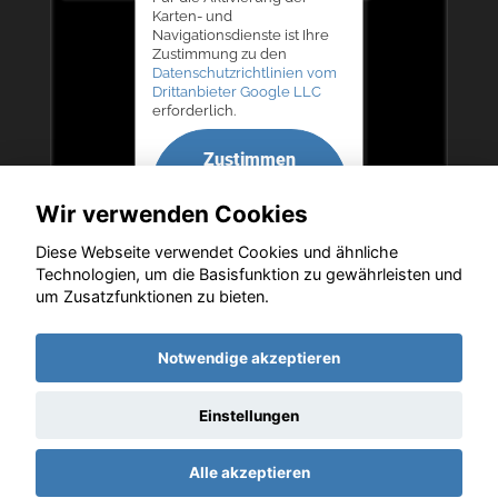
Karten- und
Navigationsdienste ist Ihre
Zustimmung zu den
Datenschutzrichtlinien vom
Drittanbieter Google LLC
erforderlich.
Zustimmen
und
Wir verwenden Cookies
aktivieren
Diese Webseite verwendet Cookies und ähnliche
Technologien, um die Basisfunktion zu gewährleisten und
um Zusatzfunktionen zu bieten.
Copyright © 2026. Autohaus Bernd Lurz KG
Notwendige akzeptieren
Einstellungen
Startseite
Datenschutz
Impressum
AGB
AGB (Service)
Alle akzeptieren
AGB (Teile)
AGB (Gebrauchtwagen)
Widerruf