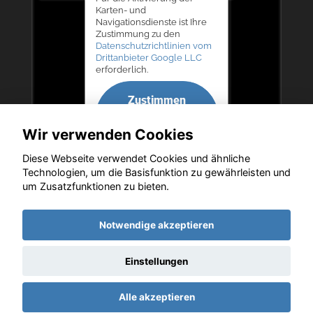
Karten- und
Navigationsdienste ist Ihre
Zustimmung zu den
Datenschutzrichtlinien vom
Drittanbieter Google LLC
erforderlich.
Zustimmen
und
Wir verwenden Cookies
aktivieren
Diese Webseite verwendet Cookies und ähnliche
Technologien, um die Basisfunktion zu gewährleisten und
um Zusatzfunktionen zu bieten.
Copyright © 2026. Autohaus Bernd Lurz KG
Notwendige akzeptieren
Einstellungen
Startseite
Datenschutz
Impressum
AGB
AGB (Service)
Alle akzeptieren
AGB (Teile)
AGB (Gebrauchtwagen)
Widerruf