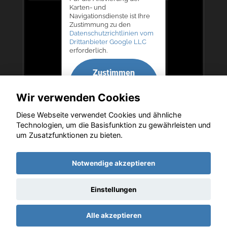
Karten- und
Navigationsdienste ist Ihre
Zustimmung zu den
Datenschutzrichtlinien vom
Drittanbieter Google LLC
erforderlich.
Zustimmen
und
Wir verwenden Cookies
aktivieren
Diese Webseite verwendet Cookies und ähnliche
Technologien, um die Basisfunktion zu gewährleisten und
um Zusatzfunktionen zu bieten.
Copyright © 2026. Autohaus Bernd Lurz KG
Notwendige akzeptieren
Einstellungen
Startseite
Datenschutz
Impressum
AGB
AGB (Service)
Alle akzeptieren
AGB (Teile)
AGB (Gebrauchtwagen)
Widerruf