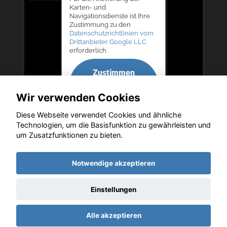
Karten- und
Navigationsdienste ist Ihre
Zustimmung zu den
Datenschutzrichtlinien vom
Drittanbieter Google LLC
erforderlich.
Zustimmen
und
Wir verwenden Cookies
aktivieren
Diese Webseite verwendet Cookies und ähnliche
Technologien, um die Basisfunktion zu gewährleisten und
um Zusatzfunktionen zu bieten.
Copyright © 2026. Autohaus Bernd Lurz KG
Notwendige akzeptieren
Einstellungen
Startseite
Datenschutz
Impressum
AGB
AGB (Service)
Alle akzeptieren
AGB (Teile)
AGB (Gebrauchtwagen)
Widerruf