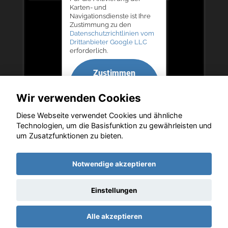
Karten- und
Navigationsdienste ist Ihre
Zustimmung zu den
Datenschutzrichtlinien vom
Drittanbieter Google LLC
erforderlich.
Zustimmen
und
Wir verwenden Cookies
aktivieren
Diese Webseite verwendet Cookies und ähnliche
Technologien, um die Basisfunktion zu gewährleisten und
um Zusatzfunktionen zu bieten.
Copyright © 2026. Autohaus Bernd Lurz KG
Notwendige akzeptieren
Einstellungen
Startseite
Datenschutz
Impressum
AGB
AGB (Service)
Alle akzeptieren
AGB (Teile)
AGB (Gebrauchtwagen)
Widerruf