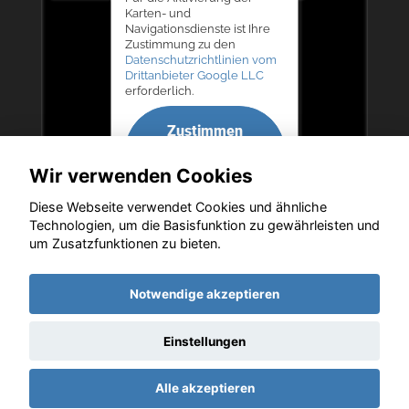
Karten- und
Navigationsdienste ist Ihre
Zustimmung zu den
Datenschutzrichtlinien vom
Drittanbieter Google LLC
erforderlich.
Zustimmen
und
Wir verwenden Cookies
aktivieren
Diese Webseite verwendet Cookies und ähnliche
Technologien, um die Basisfunktion zu gewährleisten und
um Zusatzfunktionen zu bieten.
Copyright © 2026. Autohaus Bernd Lurz KG
Notwendige akzeptieren
Einstellungen
Startseite
Datenschutz
Impressum
AGB
AGB (Service)
Alle akzeptieren
AGB (Teile)
AGB (Gebrauchtwagen)
Widerruf