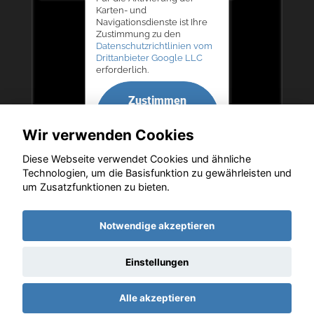
Karten- und
Navigationsdienste ist Ihre
Zustimmung zu den
Datenschutzrichtlinien vom
Drittanbieter Google LLC
erforderlich.
Zustimmen
und
Wir verwenden Cookies
aktivieren
Diese Webseite verwendet Cookies und ähnliche
Technologien, um die Basisfunktion zu gewährleisten und
um Zusatzfunktionen zu bieten.
Copyright © 2026. Autohaus Bernd Lurz KG
Notwendige akzeptieren
Einstellungen
Startseite
Datenschutz
Impressum
AGB
AGB (Service)
Alle akzeptieren
AGB (Teile)
AGB (Gebrauchtwagen)
Widerruf