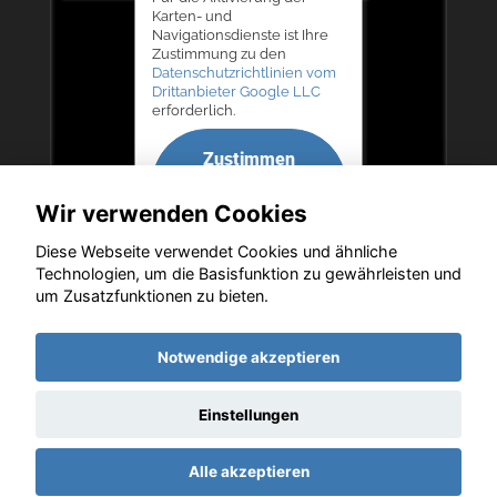
Karten- und
Navigationsdienste ist Ihre
Zustimmung zu den
Datenschutzrichtlinien vom
Drittanbieter Google LLC
erforderlich.
Zustimmen
und
Wir verwenden Cookies
aktivieren
Diese Webseite verwendet Cookies und ähnliche
Technologien, um die Basisfunktion zu gewährleisten und
um Zusatzfunktionen zu bieten.
Copyright © 2026. Autohaus Bernd Lurz KG
Notwendige akzeptieren
Einstellungen
Startseite
Datenschutz
Impressum
AGB
AGB (Service)
Alle akzeptieren
AGB (Teile)
AGB (Gebrauchtwagen)
Widerruf