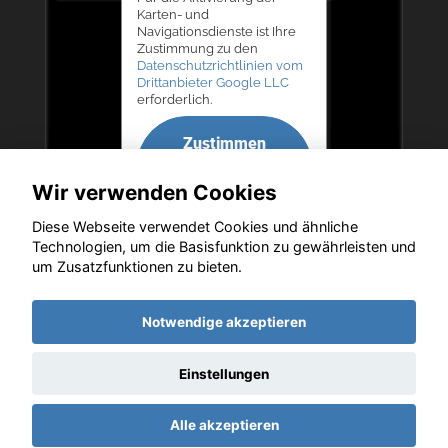
Karten- und
Navigationsdienste ist Ihre
Zustimmung zu den
Datenschutzrichtlinien vom
Drittanbieter Google LLC
erforderlich.
Zustimmen
und
Wir verwenden Cookies
aktivieren
Diese Webseite verwendet Cookies und ähnliche
Technologien, um die Basisfunktion zu gewährleisten und
um Zusatzfunktionen zu bieten.
Copyright © 2026. Autohaus Bernd Lurz KG
Notwendige akzeptieren
Einstellungen
Startseite
Datenschutz
Impressum
AGB
AGB (Service)
Alle akzeptieren
AGB (Teile)
AGB (Gebrauchtwagen)
Widerruf