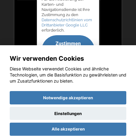
Karten- und
Navigationsdienste ist Ihre
Zustimmung zu den
Datenschutzrichtlinien vom
Drittanbieter Google LLC
erforderlich.
Zustimmen
und
Wir verwenden Cookies
aktivieren
Diese Webseite verwendet Cookies und ähnliche
Technologien, um die Basisfunktion zu gewährleisten und
um Zusatzfunktionen zu bieten.
Copyright © 2026. Autohaus Bernd Lurz KG
Notwendige akzeptieren
Einstellungen
Startseite
Datenschutz
Impressum
AGB
AGB (Service)
Alle akzeptieren
AGB (Teile)
AGB (Gebrauchtwagen)
Widerruf