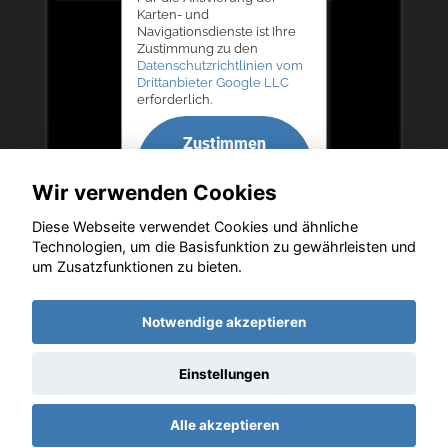
Karten- und
Navigationsdienste ist Ihre
Zustimmung zu den
Datenschutzrichtlinien vom
Drittanbieter Google LLC
erforderlich.
Zustimmen
und
Wir verwenden Cookies
aktivieren
Diese Webseite verwendet Cookies und ähnliche
Technologien, um die Basisfunktion zu gewährleisten und
um Zusatzfunktionen zu bieten.
Copyright © 2026. Autohaus Bernd Lurz KG
Notwendige akzeptieren
Einstellungen
Startseite
Datenschutz
Impressum
AGB
AGB (Service)
Alle akzeptieren
AGB (Teile)
AGB (Gebrauchtwagen)
Widerruf