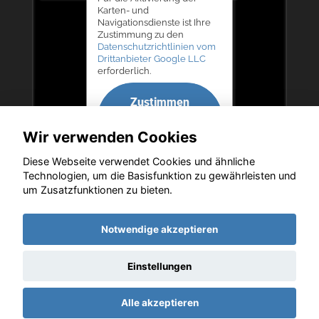
Karten- und
Navigationsdienste ist Ihre
Zustimmung zu den
Datenschutzrichtlinien vom
Drittanbieter Google LLC
erforderlich.
Zustimmen
und
Wir verwenden Cookies
aktivieren
Diese Webseite verwendet Cookies und ähnliche
Technologien, um die Basisfunktion zu gewährleisten und
um Zusatzfunktionen zu bieten.
Copyright © 2026. Autohaus Bernd Lurz KG
Notwendige akzeptieren
Einstellungen
Startseite
Datenschutz
Impressum
AGB
AGB (Service)
Alle akzeptieren
AGB (Teile)
AGB (Gebrauchtwagen)
Widerruf