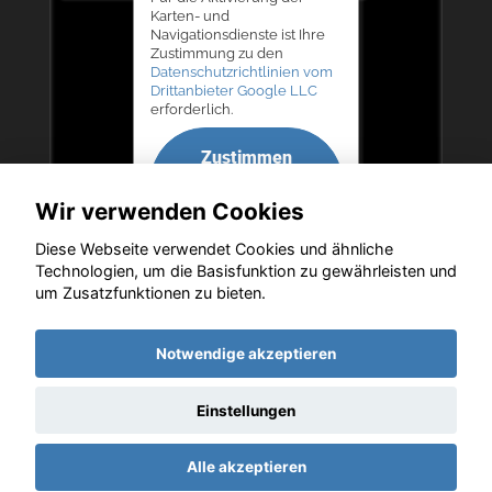
Karten- und
Navigationsdienste ist Ihre
Zustimmung zu den
Datenschutzrichtlinien vom
Drittanbieter Google LLC
erforderlich.
Zustimmen
und
Wir verwenden Cookies
aktivieren
Diese Webseite verwendet Cookies und ähnliche
Technologien, um die Basisfunktion zu gewährleisten und
um Zusatzfunktionen zu bieten.
Copyright © 2026. Autohaus Bernd Lurz KG
Notwendige akzeptieren
Einstellungen
Startseite
Datenschutz
Impressum
AGB
AGB (Service)
Alle akzeptieren
AGB (Teile)
AGB (Gebrauchtwagen)
Widerruf