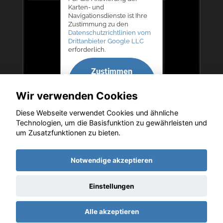
Karten- und
Navigationsdienste ist Ihre
Zustimmung zu den
Datenschutzrichtlinien vom
Drittanbieter Google LLC
erforderlich.
Zustimmen
und
Wir verwenden Cookies
aktivieren
Diese Webseite verwendet Cookies und ähnliche
Technologien, um die Basisfunktion zu gewährleisten und
um Zusatzfunktionen zu bieten.
Copyright © 2026. Autohaus Bernd Lurz KG
Notwendige akzeptieren
Einstellungen
Startseite
Datenschutz
Impressum
AGB
AGB (Service)
Alle akzeptieren
AGB (Teile)
AGB (Gebrauchtwagen)
Widerruf