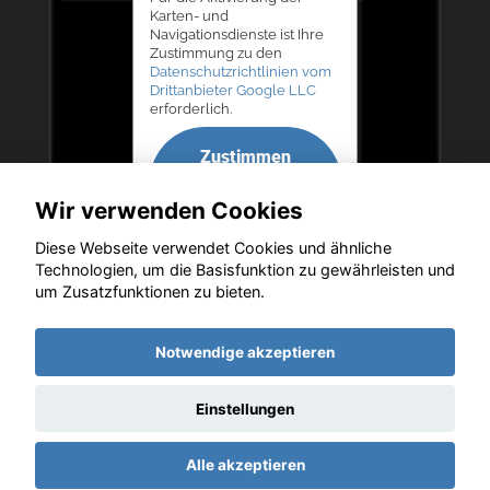
Karten- und
Navigationsdienste ist Ihre
Zustimmung zu den
Datenschutzrichtlinien vom
Drittanbieter Google LLC
erforderlich.
Zustimmen
und
Wir verwenden Cookies
aktivieren
Diese Webseite verwendet Cookies und ähnliche
Technologien, um die Basisfunktion zu gewährleisten und
um Zusatzfunktionen zu bieten.
Copyright © 2026. Autohaus Bernd Lurz KG
Notwendige akzeptieren
Einstellungen
Startseite
Datenschutz
Impressum
AGB
AGB (Service)
Alle akzeptieren
AGB (Teile)
AGB (Gebrauchtwagen)
Widerruf