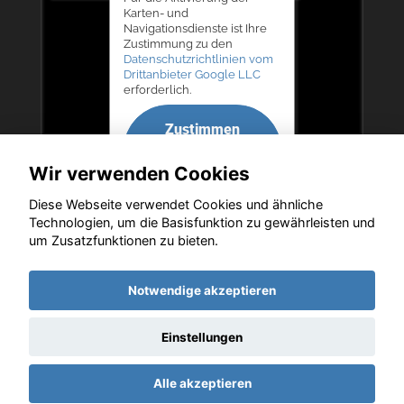
Karten- und
Navigationsdienste ist Ihre
Zustimmung zu den
Datenschutzrichtlinien vom
Drittanbieter Google LLC
erforderlich.
Zustimmen
und
Wir verwenden Cookies
aktivieren
Diese Webseite verwendet Cookies und ähnliche
Technologien, um die Basisfunktion zu gewährleisten und
um Zusatzfunktionen zu bieten.
Copyright © 2026. Autohaus Bernd Lurz KG
Notwendige akzeptieren
Einstellungen
Startseite
Datenschutz
Impressum
AGB
AGB (Service)
Alle akzeptieren
AGB (Teile)
AGB (Gebrauchtwagen)
Widerruf