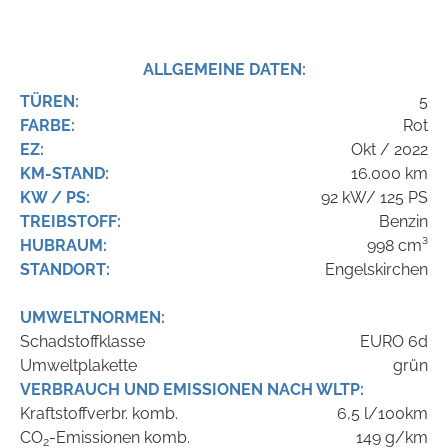
ALLGEMEINE DATEN:
TÜREN:
5
FARBE:
Rot
EZ:
Okt / 2022
KM-STAND:
16.000 km
KW / PS:
92 kW/ 125 PS
TREIBSTOFF:
Benzin
HUBRAUM:
998 cm³
STANDORT:
Engelskirchen
UMWELTNORMEN:
Schadstoffklasse
EURO 6d
Umweltplakette
grün
VERBRAUCH UND EMISSIONEN NACH WLTP:
Kraftstoffverbr. komb.
6,5 l/100km
CO
-Emissionen komb.
149 g/km
2