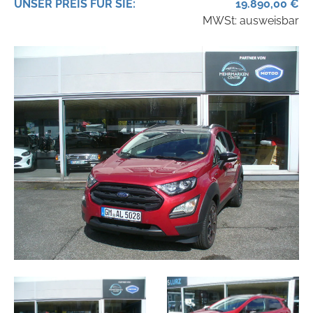
UNSER
PREIS
FÜR SIE
:
19.890,00
€
MWSt: ausweisbar