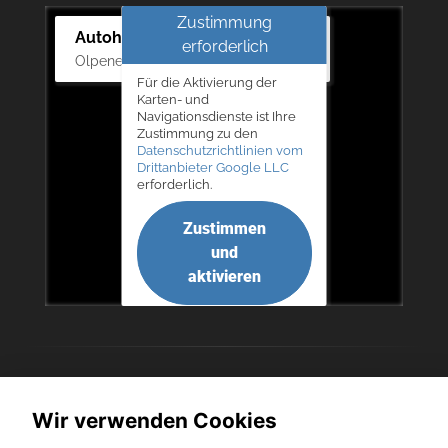
Zustimmung
Autohaus Bernd Lurz KG
erforderlich
Olpener Str. 31, 51766 Engelskirchen
Für die Aktivierung der
Karten- und
Navigationsdienste ist Ihre
Zustimmung zu den
Datenschutzrichtlinien vom
Drittanbieter Google LLC
erforderlich.
Zustimmen
und
aktivieren
Copyright © 2026. Autohaus Bernd Lurz KG
Wir verwenden Cookies